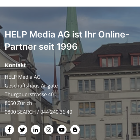
HELP Media AG ist Ihr Online-
Partner seit 1996
Kontakt
HELP Media AG
Geschäftshaus Airgate
Thurgauerstrasse 40
8050 Zürich
0800 SEARCH / 044 240 36 40