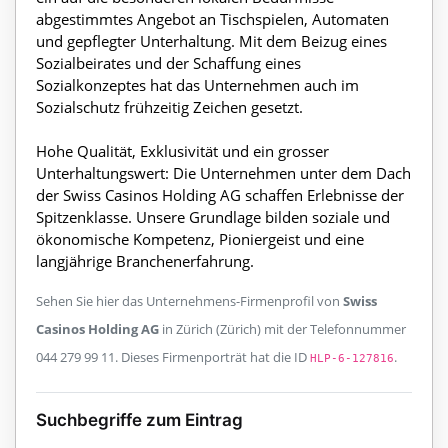
abgestimmtes Angebot an Tischspielen, Automaten
und gepflegter Unterhaltung. Mit dem Beizug eines
Sozialbeirates und der Schaffung eines
Sozialkonzeptes hat das Unternehmen auch im
Sozialschutz frühzeitig Zeichen gesetzt.
Hohe Qualität, Exklusivität und ein grosser
Unterhaltungswert: Die Unternehmen unter dem Dach
der Swiss Casinos Holding AG schaffen Erlebnisse der
Spitzenklasse. Unsere Grundlage bilden soziale und
ökonomische Kompetenz, Pioniergeist und eine
langjährige Branchenerfahrung.
Sehen Sie hier das Unternehmens-Firmenprofil von
Swiss
Casinos Holding AG
in Zürich (Zürich) mit der Telefonnummer
044 279 99 11. Dieses Firmenporträt hat die ID
.
HLP-6-127816
Suchbegriffe zum Eintrag