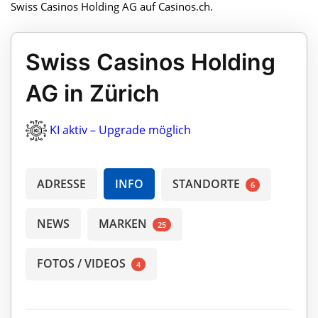
Swiss Casinos Holding AG auf Casinos.ch.
Swiss Casinos Holding
AG in Zürich
KI aktiv – Upgrade möglich
ADRESSE
INFO
STANDORTE
6
NEWS
MARKEN
25
FOTOS / VIDEOS
4