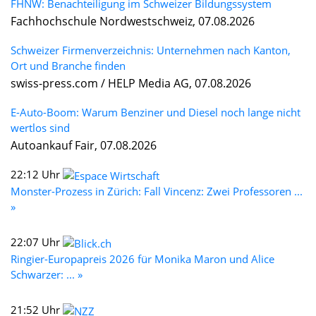
FHNW: Benachteiligung im Schweizer Bildungssystem
Fachhochschule Nordwestschweiz, 07.08.2026
Schweizer Firmenverzeichnis: Unternehmen nach Kanton,
Ort und Branche finden
swiss-press.com / HELP Media AG, 07.08.2026
E-Auto-Boom: Warum Benziner und Diesel noch lange nicht
wertlos sind
Autoankauf Fair, 07.08.2026
22:12 Uhr
Monster-Prozess in Zürich: Fall Vincenz: Zwei Professoren ...
»
22:07 Uhr
Ringier-Europapreis 2026 für Monika Maron und Alice
Schwarzer: ... »
21:52 Uhr