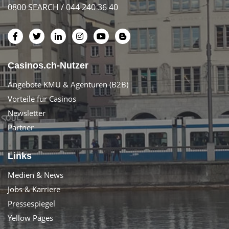
0800 SEARCH / 044 240 36 40
Casinos.ch-Nutzer
Angebote KMU & Agenturen (B2B)
Vorteile für Casinos
Newsletter
Partner
Links
Medien & News
Jobs & Karriere
Pressespiegel
Yellow Pages