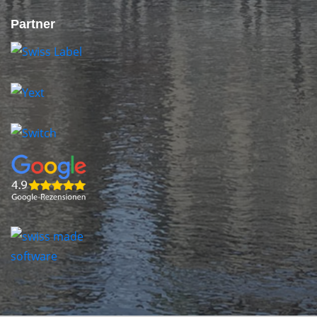
Partner