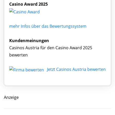
Casino Award 2025
mehr Infos über das Bewertungssystem
Kundenmeinungen
Casinos Austria für den Casino Award 2025
bewerten
Jetzt Casinos Austria bewerten
Anzeige