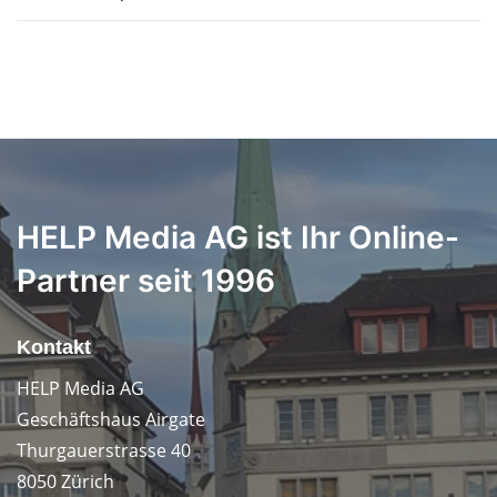
HELP Media AG ist Ihr Online-
Partner seit 1996
Kontakt
HELP Media AG
Geschäftshaus Airgate
Thurgauerstrasse 40
8050 Zürich