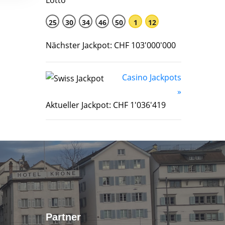
25
30
34
46
50
1
12
Nächster Jackpot: CHF 103'000'000
Casino Jackpots
»
Aktueller Jackpot: CHF 1'036'419
Partner