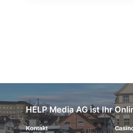
HELP Media AG ist Ihr Onli
Kontakt
Casin