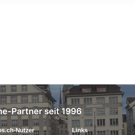
ne-Partner seit 1996
os.ch-Nutzer
Links