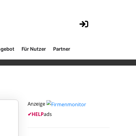
gebot
Für Nutzer
Partner
Anzeige
✔
HELP
ads