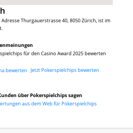
ch
 Adresse Thurgauerstrasse 40, 8050 Zürich, ist im
t.
enmeinungen
spielchips für den Casino Award 2025 bewerten
Jetzt Pokerspielchips bewerten
unden über Pokerspielchips sagen
ertungen aus dem Web für Pokerspielchips