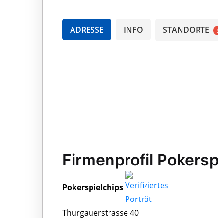
ADRESSE
INFO
STANDORTE
Firmenprofil Pokersp
Pokerspielchips
Thurgauerstrasse 40