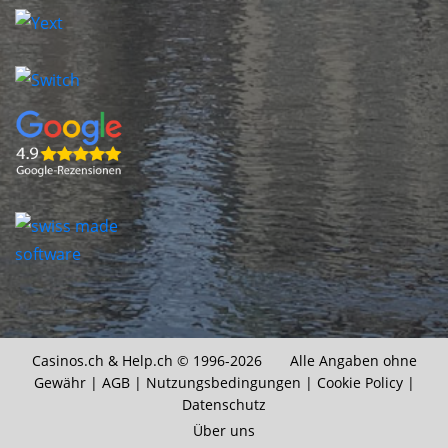
Casinos.ch &
Help.ch
© 1996-2026 Alle Angaben ohne
Gewähr |
AGB
|
Nutzungsbedingungen
|
Cookie Policy
|
Datenschutz
Über uns