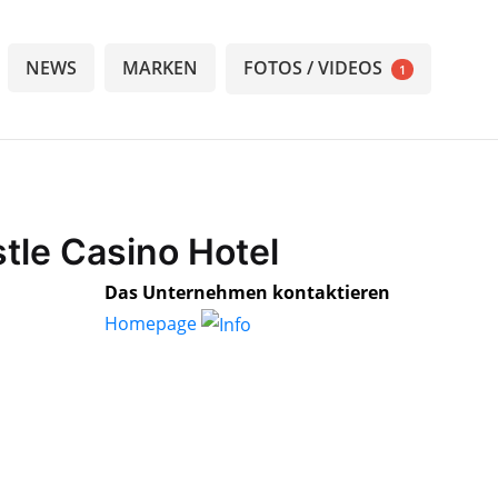
NEWS
MARKEN
FOTOS / VIDEOS
1
stle Casino Hotel
Das Unternehmen kontaktieren
Homepage