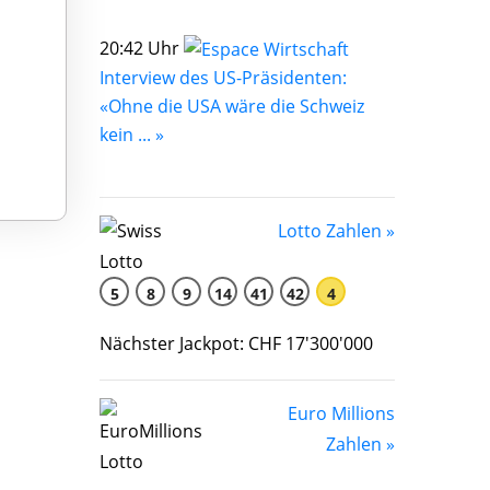
20:42 Uhr
Interview des US-Präsidenten:
«Ohne die USA wäre die Schweiz
kein ... »
Lotto Zahlen »
5
8
9
14
41
42
4
Nächster Jackpot: CHF 17'300'000
Euro Millions
Zahlen »