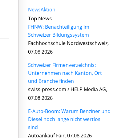
News
Aktion
Top News
FHNW: Benachteiligung im
Schweizer Bildungssystem
Fachhochschule Nordwestschweiz,
07.08.2026
Schweizer Firmenverzeichnis:
Unternehmen nach Kanton, Ort
und Branche finden
swiss-press.com / HELP Media AG,
07.08.2026
E-Auto-Boom: Warum Benziner und
Diesel noch lange nicht wertlos
sind
Autoankauf Fair, 07.08.2026