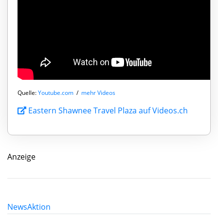
Quelle:
Youtube.com
/
mehr Videos
Eastern Shawnee Travel Plaza auf Videos.ch
Anzeige
News
Aktion