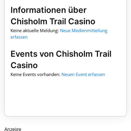
Informationen über
Chisholm Trail Casino
Keine aktuelle Meldung:
Neue Medienmitteilung
erfassen
Events von Chisholm Trail
Casino
Keine Events vorhanden:
Neuen Event erfassen
Anzeige