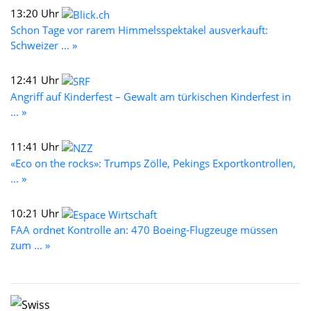
13:20 Uhr
Schon Tage vor rarem Himmelsspektakel ausverkauft:
Schweizer ... »
12:41 Uhr
Angriff auf Kinderfest – Gewalt am türkischen Kinderfest in
... »
11:41 Uhr
«Eco on the rocks»: Trumps Zölle, Pekings Exportkontrollen,
... »
10:21 Uhr
FAA ordnet Kontrolle an: 470 Boeing-Flugzeuge müssen
zum ... »