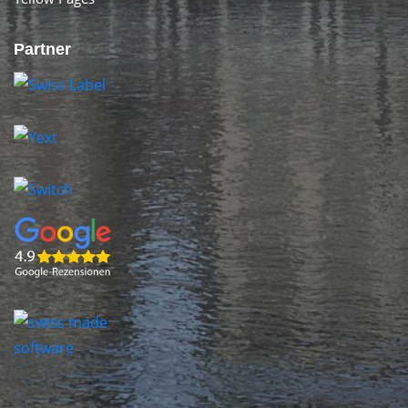
Partner