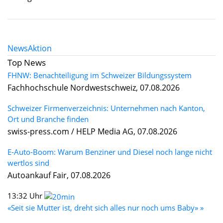
News
Aktion
Top News
FHNW: Benachteiligung im Schweizer Bildungssystem
Fachhochschule Nordwestschweiz, 07.08.2026
Schweizer Firmenverzeichnis: Unternehmen nach Kanton,
Ort und Branche finden
swiss-press.com / HELP Media AG, 07.08.2026
E-Auto-Boom: Warum Benziner und Diesel noch lange nicht
wertlos sind
Autoankauf Fair, 07.08.2026
13:32 Uhr
«Seit sie Mutter ist, dreht sich alles nur noch ums Baby» »