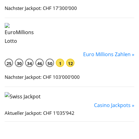
Nächster Jackpot: CHF 17'300'000
Euro Millions Zahlen »
25
30
34
46
50
1
12
Nächster Jackpot: CHF 103'000'000
Casino Jackpots »
Aktueller Jackpot: CHF 1'035'942