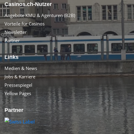
Casinos.ch-Nutzer
Angebote KMU & Agenturen (B2B)
Vorteile für Casinos
Newsletter
Partner
Links
Medien & News
Jobs & Karriere
Pressespiegel
Yellow Pages
Partner