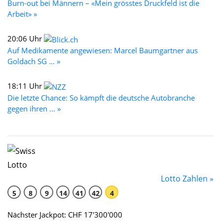
Burn-out bei Männern – «Mein grösstes Druckfeld ist die
Arbeit» »
20:06 Uhr
Auf Medikamente angewiesen: Marcel Baumgartner aus
Goldach SG ... »
18:11 Uhr
Die letzte Chance: So kämpft die deutsche Autobranche
gegen ihren ... »
Lotto Zahlen »
5
8
9
14
41
42
4
Nächster Jackpot: CHF 17'300'000