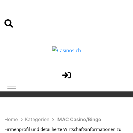
Home
Kategorien
IMAC Casino/Bingo
Firmenprofil und detaillierte Wirtschaftsinformationen zu