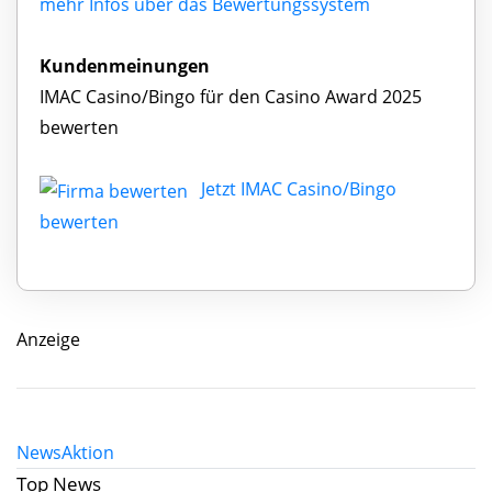
mehr Infos über das Bewertungssystem
Kundenmeinungen
IMAC Casino/Bingo für den Casino Award 2025
bewerten
Jetzt IMAC Casino/Bingo
bewerten
Anzeige
News
Aktion
Top News