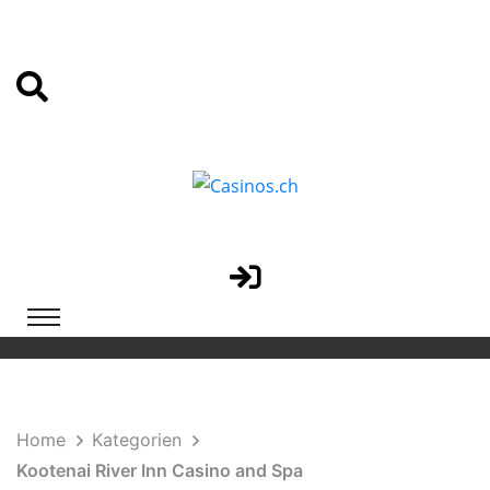
Home
Kategorien
Kootenai River Inn Casino and Spa