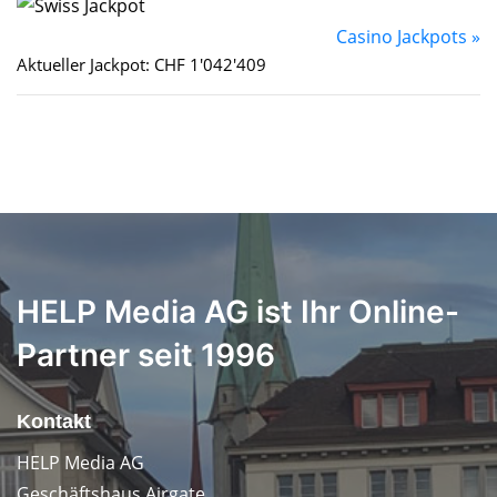
Casino Jackpots »
Aktueller Jackpot: CHF 1'042'409
HELP Media AG ist Ihr Online-
Partner seit 1996
Kontakt
HELP Media AG
Geschäftshaus Airgate