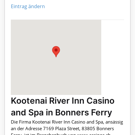
Eintrag ändern
Kootenai River Inn Casino
and Spa in Bonners Ferry
Die Firma Kootenai River Inn Casino and Spa, ansässig
an der Adresse 7169 Plaza Street, 83805 Bonners