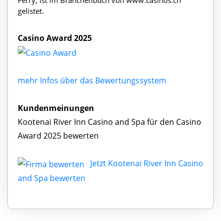
Ferry, ist im Branchenbuch von www.casinos.ch
gelistet.
Casino Award 2025
mehr Infos über das Bewertungssystem
Kundenmeinungen
Kootenai River Inn Casino and Spa für den Casino
Award 2025 bewerten
Jetzt Kootenai River Inn Casino
and Spa bewerten