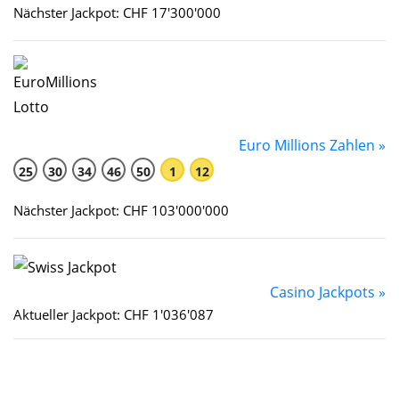
Nächster Jackpot: CHF 17'300'000
Euro Millions Zahlen »
25
30
34
46
50
1
12
Nächster Jackpot: CHF 103'000'000
Casino Jackpots »
Aktueller Jackpot: CHF 1'036'087