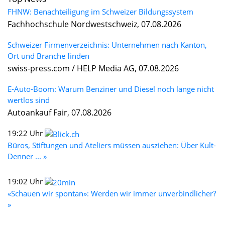
FHNW: Benachteiligung im Schweizer Bildungssystem
Fachhochschule Nordwestschweiz, 07.08.2026
Schweizer Firmenverzeichnis: Unternehmen nach Kanton,
Ort und Branche finden
swiss-press.com / HELP Media AG, 07.08.2026
E-Auto-Boom: Warum Benziner und Diesel noch lange nicht
wertlos sind
Autoankauf Fair, 07.08.2026
19:22 Uhr
Büros, Stiftungen und Ateliers müssen ausziehen: Über Kult-
Denner ... »
19:02 Uhr
«Schauen wir spontan»: Werden wir immer unverbindlicher?
»