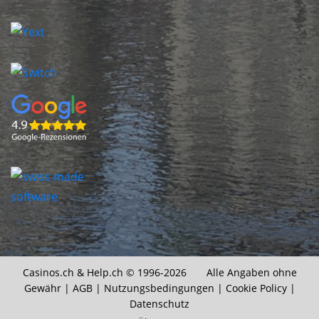
Casinos.ch &
Help.ch
© 1996-2026 Alle Angaben ohne
Gewähr |
AGB
|
Nutzungsbedingungen
|
Cookie Policy
|
Datenschutz