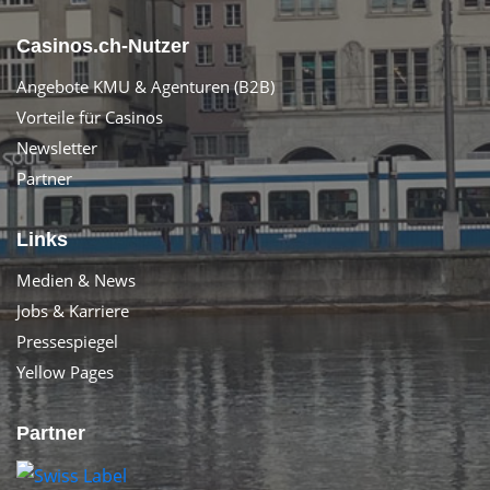
Casinos.ch-Nutzer
Angebote KMU & Agenturen (B2B)
Vorteile für Casinos
Newsletter
Partner
Links
Medien & News
Jobs & Karriere
Pressespiegel
Yellow Pages
Partner