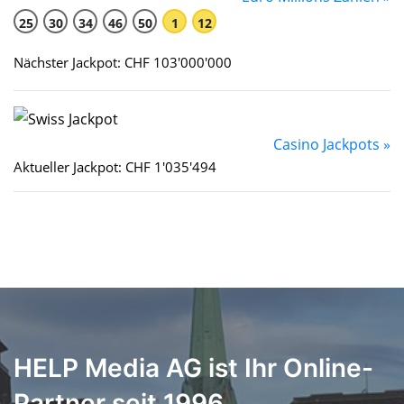
25
30
34
46
50
1
12
Nächster Jackpot: CHF 103'000'000
Casino Jackpots »
Aktueller Jackpot: CHF 1'035'494
HELP Media AG ist Ihr Online-
Partner seit 1996