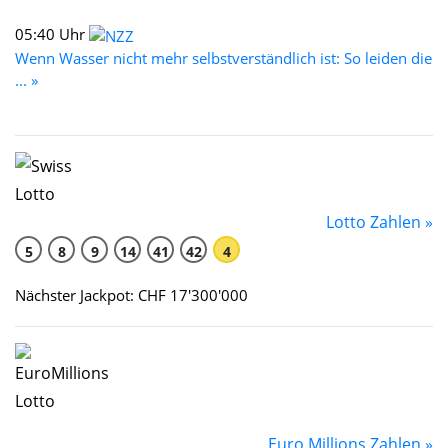
05:40 Uhr
Wenn Wasser nicht mehr selbstverständlich ist: So leiden die
... »
Lotto Zahlen »
5
8
9
14
41
42
4
Nächster Jackpot: CHF 17'300'000
Euro Millions Zahlen »