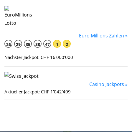
Euro Millions Zahlen »
26
29
35
38
47
1
2
Nächster Jackpot: CHF 16'000'000
Casino Jackpots »
Aktueller Jackpot: CHF 1'042'409