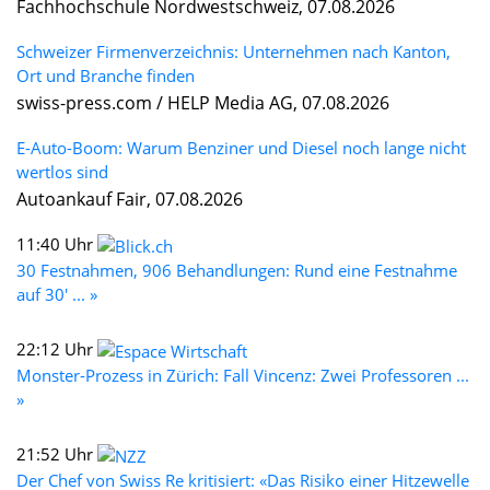
Fachhochschule Nordwestschweiz, 07.08.2026
Schweizer Firmenverzeichnis: Unternehmen nach Kanton,
Ort und Branche finden
swiss-press.com / HELP Media AG, 07.08.2026
E-Auto-Boom: Warum Benziner und Diesel noch lange nicht
wertlos sind
Autoankauf Fair, 07.08.2026
11:40 Uhr
30 Festnahmen, 906 Behandlungen: Rund eine Festnahme
auf 30' ... »
22:12 Uhr
Monster-Prozess in Zürich: Fall Vincenz: Zwei Professoren ...
»
21:52 Uhr
Der Chef von Swiss Re kritisiert: «Das Risiko einer Hitzewelle