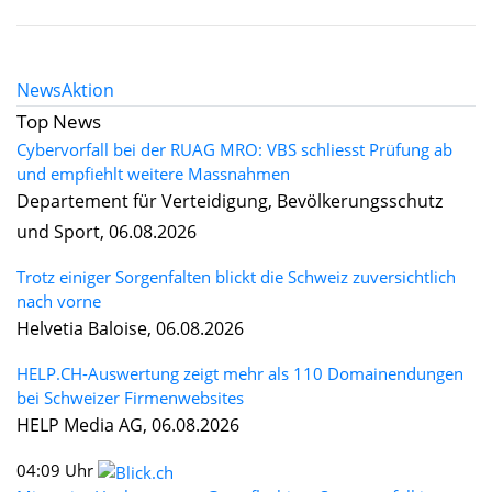
News
Aktion
Top News
Cybervorfall bei der RUAG MRO: VBS schliesst Prüfung ab
und empfiehlt weitere Massnahmen
Departement für Verteidigung, Bevölkerungsschutz
und Sport, 06.08.2026
Trotz einiger Sorgenfalten blickt die Schweiz zuversichtlich
nach vorne
Helvetia Baloise, 06.08.2026
HELP.CH-Auswertung zeigt mehr als 110 Domainendungen
bei Schweizer Firmenwebsites
HELP Media AG, 06.08.2026
04:09 Uhr