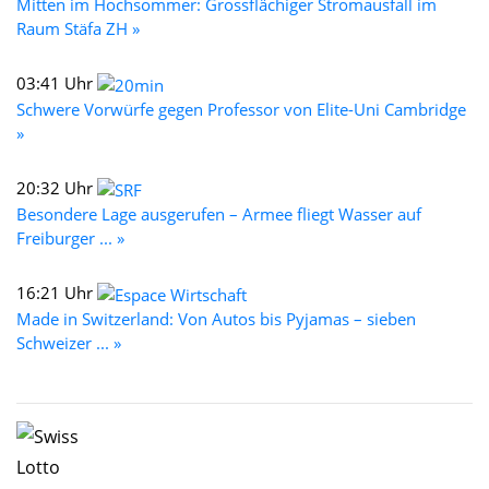
Mitten im Hochsommer: Grossflächiger Stromausfall im
Raum Stäfa ZH »
03:41 Uhr
Schwere Vorwürfe gegen Professor von Elite-Uni Cambridge
»
20:32 Uhr
Besondere Lage ausgerufen – Armee fliegt Wasser auf
Freiburger ... »
16:21 Uhr
Made in Switzerland: Von Autos bis Pyjamas – sieben
Schweizer ... »