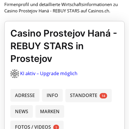
Firmenprofil und detaillierte Wirtschaftsinformationen zu
Casino Prostejov Haná - REBUY STARS auf Casinos.ch.
Casino Prostejov Haná -
REBUY STARS in
Prostejov
KI aktiv – Upgrade möglich
ADRESSE
INFO
STANDORTE
14
NEWS
MARKEN
FOTOS / VIDEOS
1