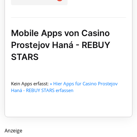
Mobile Apps von Casino
Prostejov Haná - REBUY
STARS
Kein Apps erfasst:
» Hier Apps für Casino Prostejov
Haná - REBUY STARS erfassen
Anzeige