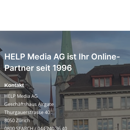
HELP Media AG ist Ihr Online-
Partner seit 1996
Kontakt
HELP Media AG
Geschäftshaus Airgate
Thurgauerstrasse 40
8050 Zürich
0800 SEARCH / 044 240 36 40