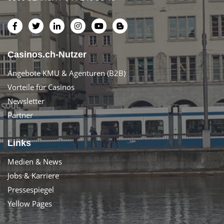
Casinos.ch-Nutzer
Angebote KMU & Agenturen (B2B)
Vorteile für Casinos
Newsletter
Partner
Links
Medien & News
Jobs & Karriere
Pressespiegel
Yellow Pages