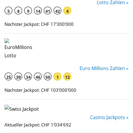
Lotto Zahlen »
5
8
9
14
41
42
4
Nächster Jackpot: CHF 17'300'000
Euro Millions Zahlen »
25
30
34
46
50
1
12
Nächster Jackpot: CHF 103'000'000
Casino Jackpots »
Aktueller Jackpot: CHF 1'034'692