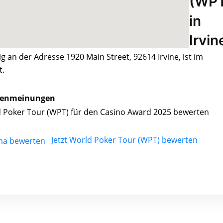
(WP
in
Irvin
 an der Adresse 1920 Main Street, 92614 Irvine, ist im
t.
enmeinungen
 Poker Tour (WPT) für den Casino Award 2025 bewerten
Jetzt World Poker Tour (WPT) bewerten