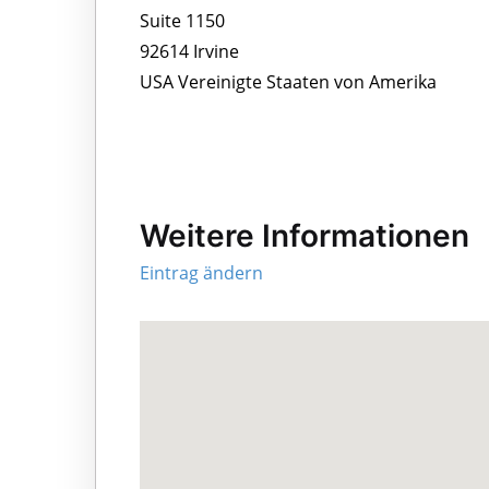
Suite 1150
92614 Irvine
USA Vereinigte Staaten von Amerika
Weitere Informationen
Eintrag ändern