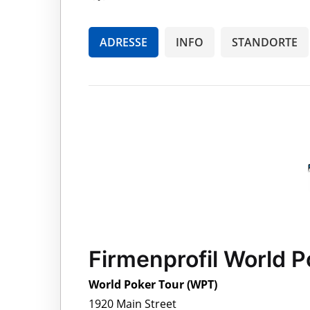
ADRESSE
INFO
STANDORTE
Firmenprofil World 
World Poker Tour (WPT)
1920 Main Street