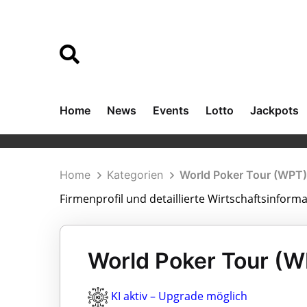
Home
News
Events
Lotto
Jackpots
Home
Kategorien
World Poker Tour (WPT)
Firmenprofil und detaillierte Wirtschaftsinform
World Poker Tour (WP
KI aktiv – Upgrade möglich