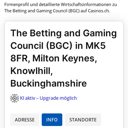
Firmenprofil und detaillierte Wirtschaftsinformationen zu
The Betting and Gaming Council (BGC) auf Casinos.ch.
The Betting and Gaming
Council (BGC) in MK5
8FR, Milton Keynes,
Knowlhill,
Buckinghamshire
KI aktiv – Upgrade möglich
ADRESSE
INFO
STANDORTE