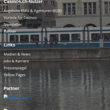
Casinos.ch-Nutzer
Angebote KMU & Agenturen (B2B)
Vorteile für Casinos
Newsletter
Partner
Links
Medien & News
Jobs & Karriere
Pressespiegel
Yellow Pages
Partner