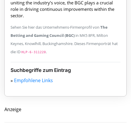
uniting the industry’s voice, the BGC plays a crucial
role in driving continuous improvements within the
sector.
Sehen Sie hier das Unternehmens-Firmenprofil von
The
Betting and Gaming Council (BGC)
in MK5 8FR, Milton
Keynes, Knowlhill, Buckinghamshire. Dieses Firmenporträt hat
die ID
.
HLP-6-311220
Suchbegriffe zum Eintrag
»
Empfohlene Links
Anzeige