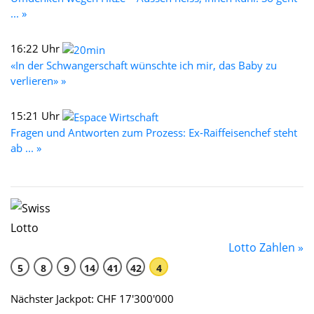
... »
16:22 Uhr
«In der Schwangerschaft wünschte ich mir, das Baby zu
verlieren» »
15:21 Uhr
Fragen und Antworten zum Prozess: Ex-Raiffeisenchef steht
ab ... »
Lotto Zahlen »
5
8
9
14
41
42
4
Nächster Jackpot: CHF 17'300'000