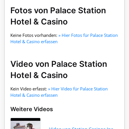
Fotos von Palace Station
Hotel & Casino
Keine Fotos vorhanden:
» Hier Fotos für Palace Station
Hotel & Casino erfassen
Video von Palace Station
Hotel & Casino
Kein Video erfasst:
» Hier Video für Palace Station
Hotel & Casino erfassen
Weitere Videos