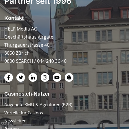
Partner seit 1996
Kontakt
HELP Media AG
Geschäftshaus Airgate
Thurgauerstrasse 40
8050 Zürich
0800 SEARCH / 044 240 36 40
Casinos.ch-Nutzer
Angebote KMU & Agenturen (B2B)
Vorteile für Casinos
Newsletter
Partner