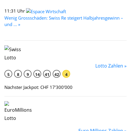
11:31 Uhr
Wenig Grossschäden: Swiss Re steigert Halbjahresgewinn –
und ... »
Lotto Zahlen »
5
8
9
14
41
42
4
Nächster Jackpot: CHF 17'300'000
Euro Millions Zahlen »