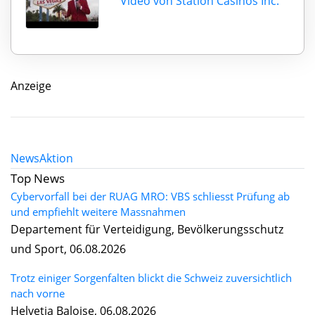
Video von Station Casinos Inc.
Anzeige
News
Aktion
Top News
Cybervorfall bei der RUAG MRO: VBS schliesst Prüfung ab
und empfiehlt weitere Massnahmen
Departement für Verteidigung, Bevölkerungsschutz
und Sport, 06.08.2026
Trotz einiger Sorgenfalten blickt die Schweiz zuversichtlich
nach vorne
Helvetia Baloise, 06.08.2026