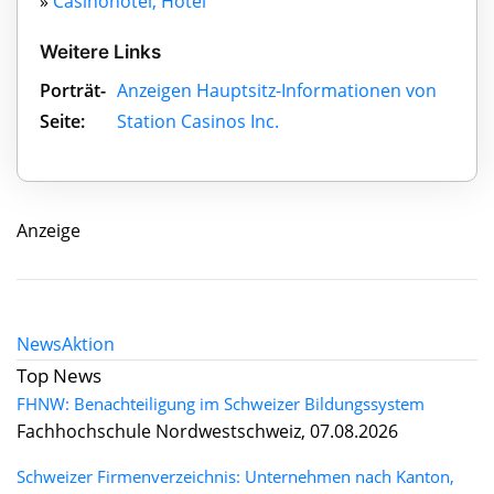
»
Casinohotel, Hotel
Weitere Links
Porträt-
Anzeigen Hauptsitz-Informationen von
Seite:
Station Casinos Inc.
Anzeige
News
Aktion
Top News
FHNW: Benachteiligung im Schweizer Bildungssystem
Fachhochschule Nordwestschweiz, 07.08.2026
Schweizer Firmenverzeichnis: Unternehmen nach Kanton,