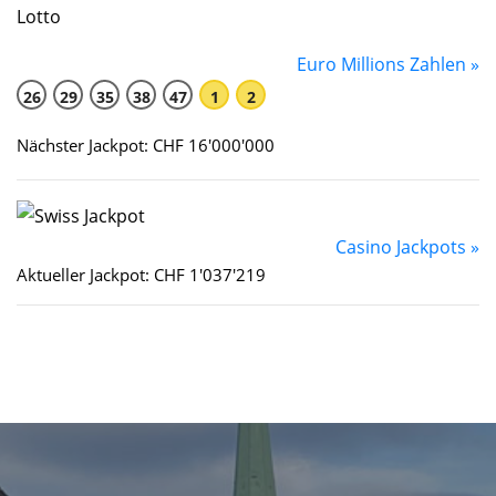
Euro Millions Zahlen »
26
29
35
38
47
1
2
Nächster Jackpot: CHF 16'000'000
Casino Jackpots »
Aktueller Jackpot: CHF 1'037'219