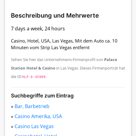
Beschreibung und Mehrwerte
7 days a week, 24 hours
Casino, Hotel, USA, Las Vegas, Mit dem Auto ca. 10
Minuten vom Strip Las Vegas entfernt
Sehen Sie hier das Unternehmens-Firmenprofil von
Palace
Station Hotel & Casino
in Las Vegas. Dieses Firmenporträt hat
die ID
.
HLP-6-45989
Suchbegriffe zum Eintrag
»
Bar, Barbetrieb
»
Casino Amerika, USA
»
Casino Las Vegas