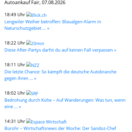
Autoankauf Fair, 07.08.2026
18:49 Uhr
Lengwiler Weiher betroffen: Blaualgen-Alarm in
Naturschutzgebiet ... »
18:22 Uhr
Diese After-Partys darfst du auf keinen Fall verpassen »
18:11 Uhr
Die letzte Chance: So kämpft die deutsche Autobranche
gegen ihren ... »
18:02 Uhr
Bedrohung durch Kühe – Auf Wanderungen: Was tun, wenn
eine ... »
14:31 Uhr
Bürohr – Wirtschaftsnews der Woche: Der Sandoz-Chef