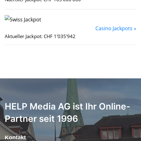
Casino Jackpots »
Aktueller Jackpot: CHF 1'035'942
HELP Media AG ist Ihr Online-
Partner seit 1996
Kontakt