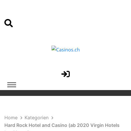
Home
Kategorien
Hard Rock Hotel and Casino (ab 2020 Virgin Hotels