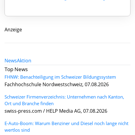
Anzeige
News
Aktion
Top News
FHNW: Benachteiligung im Schweizer Bildungssystem
Fachhochschule Nordwestschweiz, 07.08.2026
Schweizer Firmenverzeichnis: Unternehmen nach Kanton,
Ort und Branche finden
swiss-press.com / HELP Media AG, 07.08.2026
E-Auto-Boom: Warum Benziner und Diesel noch lange nicht
wertlos sind