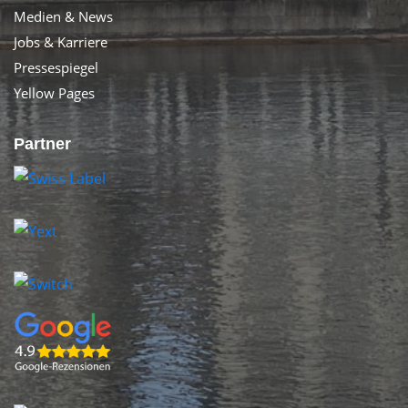
Medien & News
Jobs & Karriere
Pressespiegel
Yellow Pages
Partner