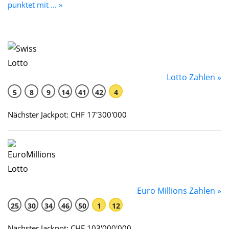
punktet mit ... »
Lotto Zahlen »
5
8
9
14
41
42
4
Nächster Jackpot: CHF 17'300'000
Euro Millions Zahlen »
25
30
34
46
50
1
12
Nächster Jackpot: CHF 103'000'000