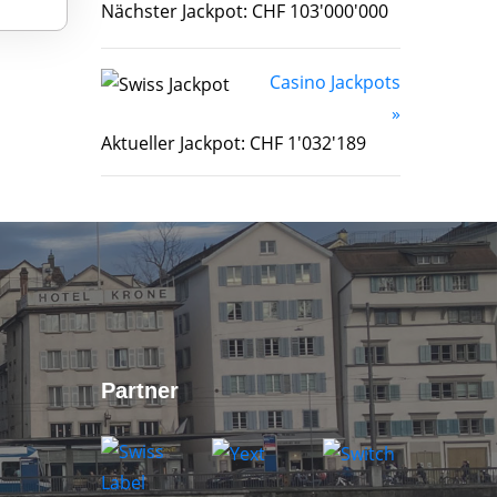
Nächster Jackpot: CHF 103'000'000
Casino Jackpots
»
Aktueller Jackpot: CHF 1'032'189
Partner