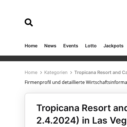
Home
News
Events
Lotto
Jackpots
Home
Kategorien
Tropicana Resort and C
Firmenprofil und detaillierte Wirtschaftsinform
Tropicana Resort an
2.4.2024) in Las Ve