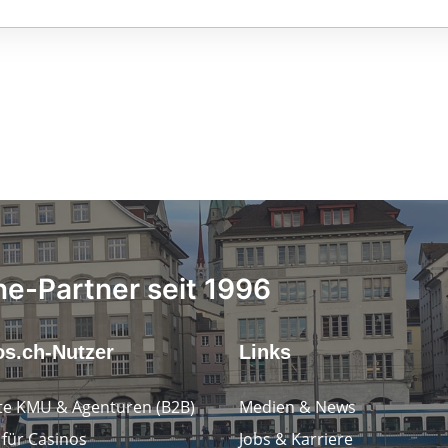
ne-Partner seit 1996
os.ch-Nutzer
Links
e KMU & Agenturen (B2B)
Medien & News
 für Casinos
Jobs & Karriere