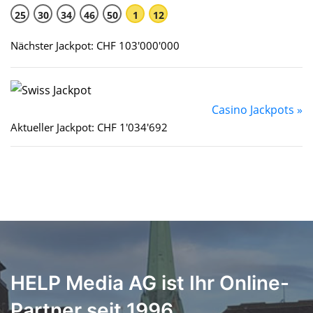
25
30
34
46
50
1
12
Nächster Jackpot: CHF 103'000'000
Casino Jackpots »
Aktueller Jackpot: CHF 1'034'692
HELP Media AG ist Ihr Online-
Partner seit 1996