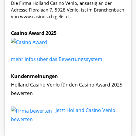
Die Firma Holland Casino Venlo, ansässig an der
Adresse Floralaan 7, 5928 Venlo, ist im Branchenbuch
von www.casinos.ch gelistet.
Casino Award 2025
mehr Infos über das Bewertungssystem
Kundenmeinungen
Holland Casino Venlo für den Casino Award 2025
bewerten
Jetzt Holland Casino Venlo
bewerten