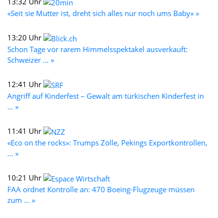
13:32 Uhr
«Seit sie Mutter ist, dreht sich alles nur noch ums Baby» »
13:20 Uhr
Schon Tage vor rarem Himmelsspektakel ausverkauft:
Schweizer ... »
12:41 Uhr
Angriff auf Kinderfest – Gewalt am türkischen Kinderfest in
... »
11:41 Uhr
«Eco on the rocks»: Trumps Zölle, Pekings Exportkontrollen,
... »
10:21 Uhr
FAA ordnet Kontrolle an: 470 Boeing-Flugzeuge müssen
zum ... »