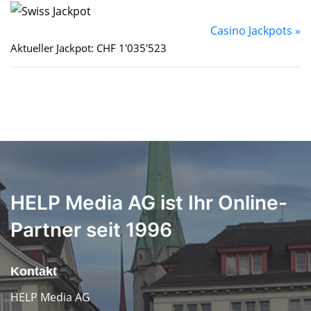
Casino Jackpots »
Aktueller Jackpot: CHF 1'035'523
HELP Media AG ist Ihr Online-
Partner seit 1996
Kontakt
HELP Media AG