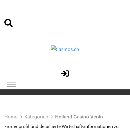
Home
Kategorien
Holland Casino Venlo
Firmenprofil und detaillierte Wirtschaftsinformationen zu