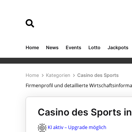
Home
News
Events
Lotto
Jackpots
Home
Kategorien
Casino des Sports
Firmenprofil und detaillierte Wirtschaftsinform
Casino des Sports i
KI aktiv – Upgrade möglich