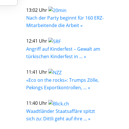
13:02 Uhr
Nach der Party beginnt für 160 ERZ-
Mitarbeitende die Arbeit »
12:41 Uhr
Angriff auf Kinderfest – Gewalt am
türkischen Kinderfest in ... »
11:41 Uhr
«Eco on the rocks»: Trumps Zölle,
Pekings Exportkontrollen, ... »
11:40 Uhr
Waadtländer Staatsaffäre spitzt
sich zu: Dittli geht auf ihre ... »