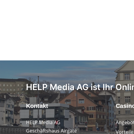
HELP Media AG ist Ihr Onli
Kontakt
Casin
HELP Media AG
Angebot
Geschäftshaus Airgate
Vorteile