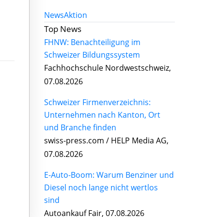
News
Aktion
Top News
FHNW: Benachteiligung im
Schweizer Bildungssystem
Fachhochschule Nordwestschweiz,
07.08.2026
Schweizer Firmenverzeichnis:
Unternehmen nach Kanton, Ort
und Branche finden
swiss-press.com / HELP Media AG,
07.08.2026
E-Auto-Boom: Warum Benziner und
Diesel noch lange nicht wertlos
sind
Autoankauf Fair, 07.08.2026