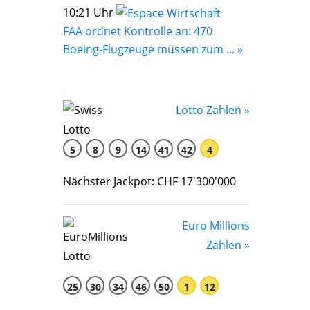
10:21 Uhr
FAA ordnet Kontrolle an: 470
Boeing-Flugzeuge müssen zum ... »
Lotto Zahlen »
5
8
9
14
41
42
4
Nächster Jackpot: CHF 17'300'000
Euro Millions
Zahlen »
25
30
34
46
50
1
12