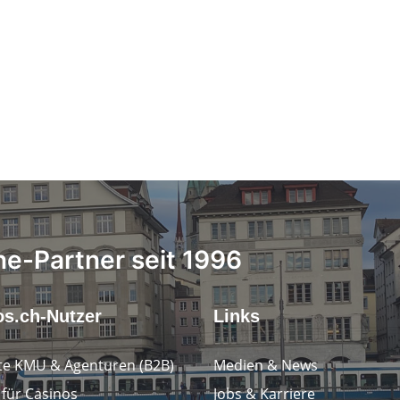
ne-Partner seit 1996
os.ch-Nutzer
Links
e KMU & Agenturen (B2B)
Medien & News
 für Casinos
Jobs & Karriere