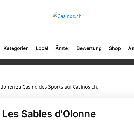
Kategorien
Local
Ämter
Bewertung
Shop
An
ationen zu Casino des Sports auf Casinos.ch.
n Les Sables d'Olonne