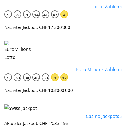
Lotto Zahlen »
5
8
9
14
41
42
4
Nächster Jackpot: CHF 17'300'000
Euro Millions Zahlen »
25
30
34
46
50
1
12
Nächster Jackpot: CHF 103'000'000
Casino Jackpots »
Aktueller Jackpot: CHF 1'033'156