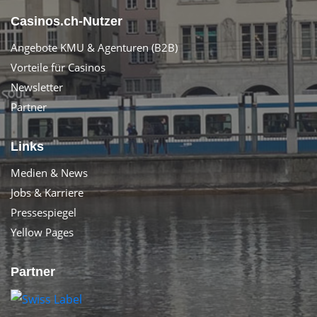
Casinos.ch-Nutzer
Angebote KMU & Agenturen (B2B)
Vorteile für Casinos
Newsletter
Partner
Links
Medien & News
Jobs & Karriere
Pressespiegel
Yellow Pages
Partner