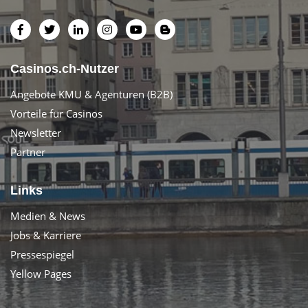
Casinos.ch-Nutzer
Angebote KMU & Agenturen (B2B)
Vorteile für Casinos
Newsletter
Partner
Links
Medien & News
Jobs & Karriere
Pressespiegel
Yellow Pages