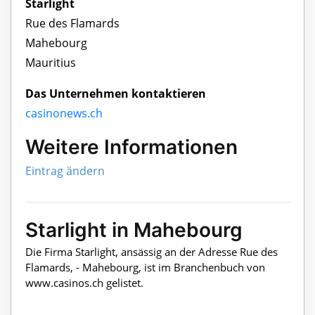
Starlight
Rue des Flamards
Mahebourg
Mauritius
Das Unternehmen kontaktieren
casinonews.ch
Weitere Informationen
Eintrag ändern
Starlight in Mahebourg
Die Firma Starlight, ansässig an der Adresse Rue des
Flamards, - Mahebourg, ist im Branchenbuch von
www.casinos.ch gelistet.