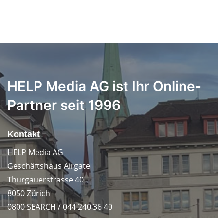
HELP Media AG ist Ihr Online-
Partner seit 1996
Kontakt
HELP Media AG
Geschäftshaus Airgate
Thurgauerstrasse 40
8050 Zürich
0800 SEARCH / 044 240 36 40