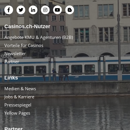
Casinos.ch-Nutzer
Angebote KMU & Agenturen (B2B)
Vorteile für Casinos
Newsletter
Partner
Links
Medien & News
Jobs & Karriere
Pressespiegel
Yellow Pages
Partner