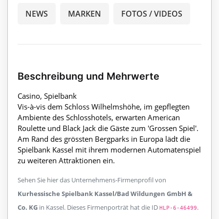
NEWS
MARKEN
FOTOS / VIDEOS
Beschreibung und Mehrwerte
Casino, Spielbank
Vis-à-vis dem Schloss Wilhelmshöhe, im gepflegten
Ambiente des Schlosshotels, erwarten American
Roulette und Black Jack die Gäste zum 'Grossen Spiel'.
Am Rand des grössten Bergparks in Europa lädt die
Spielbank Kassel mit ihrem modernen Automatenspiel
zu weiteren Attraktionen ein.
Sehen Sie hier das Unternehmens-Firmenprofil von
Kurhessische Spielbank Kassel/Bad Wildungen GmbH &
Co. KG
in Kassel. Dieses Firmenporträt hat die ID
.
HLP-6-46499