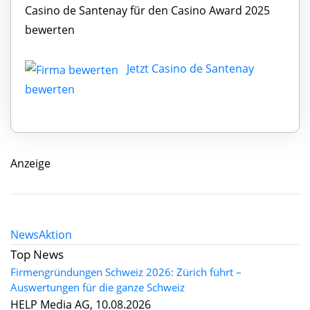
Casino de Santenay für den Casino Award 2025
bewerten
Jetzt Casino de Santenay
bewerten
Anzeige
News
Aktion
Top News
Firmengründungen Schweiz 2026: Zürich führt –
Auswertungen für die ganze Schweiz
HELP Media AG, 10.08.2026