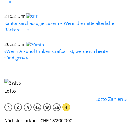
... »
21:02 Uhr
Kantonsarchäologie Luzern – Wenn die mittelalterliche
Bäckerei ... »
20:32 Uhr
«Wenn Alkohol trinken strafbar ist, werde ich heute
sündigen» »
Lotto Zahlen »
2
6
8
14
38
40
1
Nächster Jackpot: CHF 18'200'000