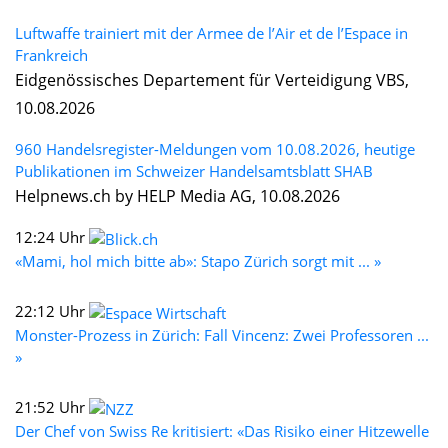
Luftwaffe trainiert mit der Armee de l’Air et de l’Espace in
Frankreich
Eidgenössisches Departement für Verteidigung VBS,
10.08.2026
960 Handelsregister-Meldungen vom 10.08.2026, heutige
Publikationen im Schweizer Handelsamtsblatt SHAB
Helpnews.ch by HELP Media AG, 10.08.2026
12:24 Uhr
«Mami, hol mich bitte ab»: Stapo Zürich sorgt mit ... »
22:12 Uhr
Monster-Prozess in Zürich: Fall Vincenz: Zwei Professoren ...
»
21:52 Uhr
Der Chef von Swiss Re kritisiert: «Das Risiko einer Hitzewelle