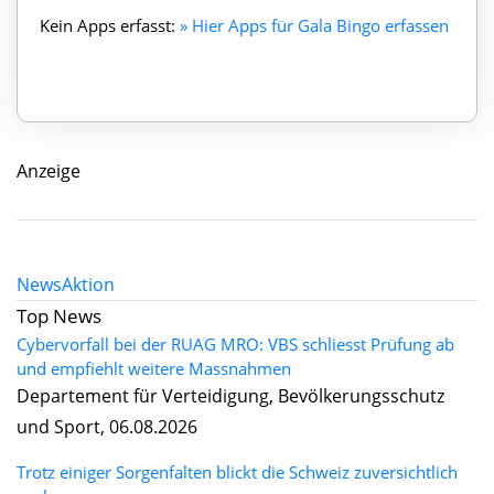
Kein Apps erfasst:
» Hier Apps für Gala Bingo erfassen
Anzeige
News
Aktion
Top News
Cybervorfall bei der RUAG MRO: VBS schliesst Prüfung ab
und empfiehlt weitere Massnahmen
Departement für Verteidigung, Bevölkerungsschutz
und Sport, 06.08.2026
Trotz einiger Sorgenfalten blickt die Schweiz zuversichtlich