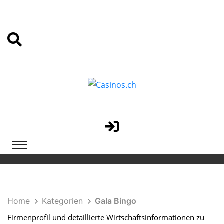
Home
Kategorien
Gala Bingo
Firmenprofil und detaillierte Wirtschaftsinformationen zu