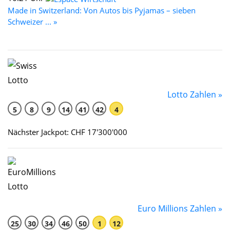
Made in Switzerland: Von Autos bis Pyjamas – sieben
Schweizer ... »
Lotto Zahlen »
5
8
9
14
41
42
4
Nächster Jackpot: CHF 17'300'000
Euro Millions Zahlen »
25
30
34
46
50
1
12