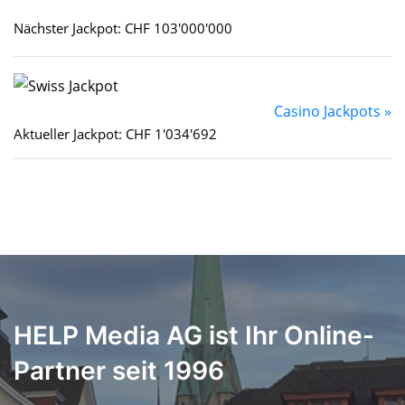
Nächster Jackpot: CHF 103'000'000
Casino Jackpots »
Aktueller Jackpot: CHF 1'034'692
HELP Media AG ist Ihr Online-
Partner seit 1996