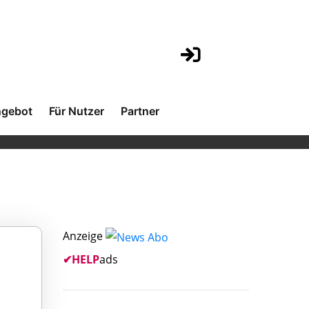
gebot
Für Nutzer
Partner
Anzeige
✔
HELP
ads