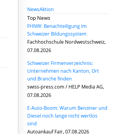
News
Aktion
Top News
FHNW: Benachteiligung im
Schweizer Bildungssystem
Fachhochschule Nordwestschweiz,
07.08.2026
Schweizer Firmenverzeichnis:
Unternehmen nach Kanton, Ort
und Branche finden
swiss-press.com / HELP Media AG,
07.08.2026
E-Auto-Boom: Warum Benziner und
Diesel noch lange nicht wertlos
sind
Autoankauf Fair, 07.08.2026