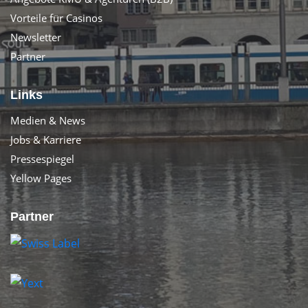
Vorteile für Casinos
Newsletter
Partner
Links
Medien & News
Jobs & Karriere
Pressespiegel
Yellow Pages
Partner