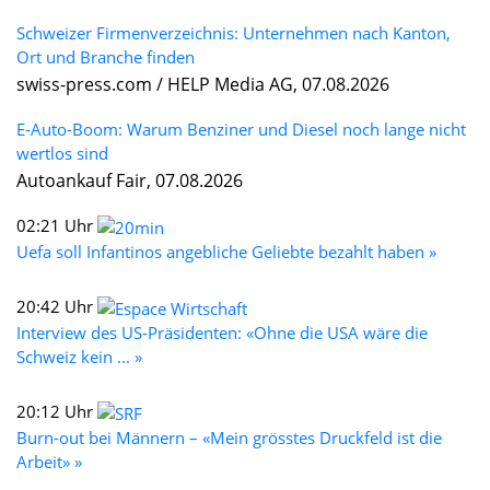
Schweizer Firmenverzeichnis: Unternehmen nach Kanton,
Ort und Branche finden
swiss-press.com / HELP Media AG, 07.08.2026
E-Auto-Boom: Warum Benziner und Diesel noch lange nicht
wertlos sind
Autoankauf Fair, 07.08.2026
02:21 Uhr
Uefa soll Infantinos angebliche Geliebte bezahlt haben »
20:42 Uhr
Interview des US-Präsidenten: «Ohne die USA wäre die
Schweiz kein ... »
20:12 Uhr
Burn-out bei Männern – «Mein grösstes Druckfeld ist die
Arbeit» »