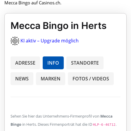
Mecca Bingo auf Casinos.ch.
Mecca Bingo in Herts
KI aktiv – Upgrade möglich
ADRESSE
INFO
STANDORTE
NEWS
MARKEN
FOTOS / VIDEOS
Sehen Sie hier das Unternehmens-Firmenprofil von
Mecca
Bingo
in Herts. Dieses Firmenporträt hat die ID
.
HLP-6-46712