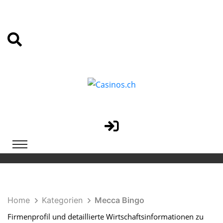
Home
Kategorien
Mecca Bingo
Firmenprofil und detaillierte Wirtschaftsinformationen zu