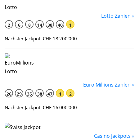
Lotto Zahlen »
2
6
8
14
38
40
1
Nächster Jackpot: CHF 18'200'000
Euro Millions Zahlen »
26
29
35
38
47
1
2
Nächster Jackpot: CHF 16'000'000
Casino Jackpots »