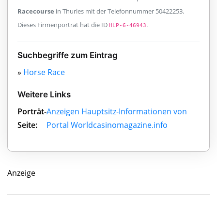
Racecourse
in Thurles mit der Telefonnummer 50422253.
Dieses Firmenporträt hat die ID
.
HLP-6-46943
Suchbegriffe zum Eintrag
»
Horse Race
Weitere Links
Porträt-
Anzeigen Hauptsitz-Informationen von
Seite:
Portal Worldcasinomagazine.info
Anzeige