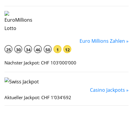
Euro Millions Zahlen »
25
30
34
46
50
1
12
Nächster Jackpot: CHF 103'000'000
Casino Jackpots »
Aktueller Jackpot: CHF 1'034'692