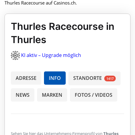
Thurles Racecourse auf Casinos.ch.
Thurles Racecourse in
Thurles
KI aktiv – Upgrade möglich
ADRESSE
INFO
STANDORTE
1417
NEWS
MARKEN
FOTOS / VIDEOS
Sehen Sie hier das Unternehmens-Firmenprofil von
Thurles