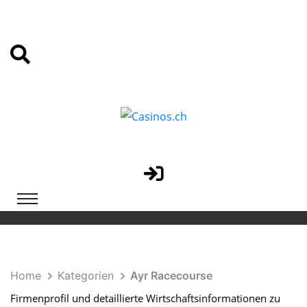
Home
Kategorien
Ayr Racecourse
Firmenprofil und detaillierte Wirtschaftsinformationen zu