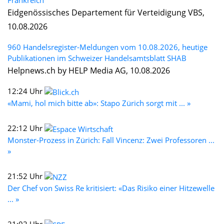
Eidgenössisches Departement für Verteidigung VBS,
10.08.2026
960 Handelsregister-Meldungen vom 10.08.2026, heutige
Publikationen im Schweizer Handelsamtsblatt SHAB
Helpnews.ch by HELP Media AG, 10.08.2026
12:24 Uhr
«Mami, hol mich bitte ab»: Stapo Zürich sorgt mit ... »
22:12 Uhr
Monster-Prozess in Zürich: Fall Vincenz: Zwei Professoren ...
»
21:52 Uhr
Der Chef von Swiss Re kritisiert: «Das Risiko einer Hitzewelle
... »
21:02 Uhr