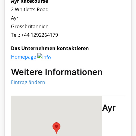
Ayr Racecourse
2 Whitletts Road
Ayr
Grossbritannien
Tel.: +44 1292264179
Das Unternehmen kontaktieren
Homepage
Weitere Informationen
Eintrag ändern
Ayr