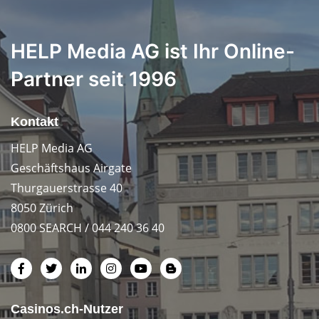
HELP Media AG ist Ihr Online-
Partner seit 1996
Kontakt
HELP Media AG
Geschäftshaus Airgate
Thurgauerstrasse 40
8050 Zürich
0800 SEARCH / 044 240 36 40
Casinos.ch-Nutzer