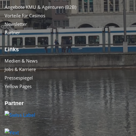
Angebote KMU & Agenturen (B2B)
Vorteile für Casinos
Newsletter
Partner
Links
Medien & News
Jobs & Karriere
Pressespiegel
Yellow Pages
Partner