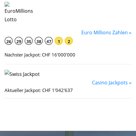
Euro Millions Zahlen »
26
29
35
38
47
1
2
Nächster Jackpot: CHF 16'000'000
Casino Jackpots »
Aktueller Jackpot: CHF 1'042'637