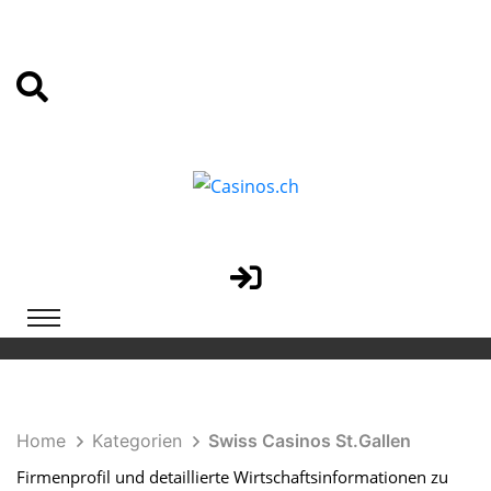
Home
Kategorien
Swiss Casinos St.Gallen
Firmenprofil und detaillierte Wirtschaftsinformationen zu