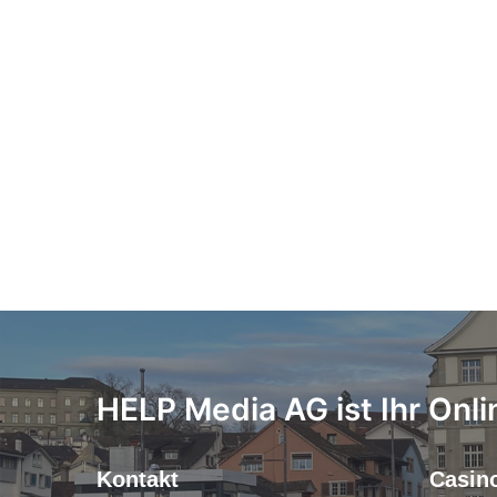
HELP Media AG ist Ihr Onli
Kontakt
Casin