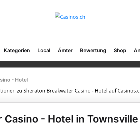
Kategorien
Local
Ämter
Bewertung
Shop
An
sino - Hotel
ationen zu Sheraton Breakwater Casino - Hotel auf Casinos.c
Casino - Hotel in Townsville