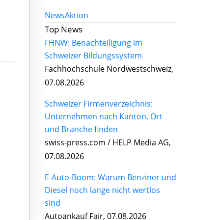
News
Aktion
Top News
FHNW: Benachteiligung im
Schweizer Bildungssystem
Fachhochschule Nordwestschweiz,
07.08.2026
Schweizer Firmenverzeichnis:
Unternehmen nach Kanton, Ort
und Branche finden
swiss-press.com / HELP Media AG,
07.08.2026
E-Auto-Boom: Warum Benziner und
Diesel noch lange nicht wertlos
sind
Autoankauf Fair, 07.08.2026