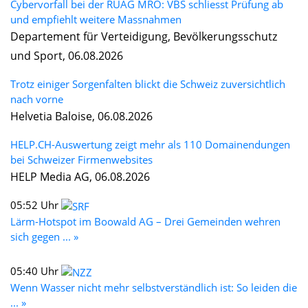
Cybervorfall bei der RUAG MRO: VBS schliesst Prüfung ab
und empfiehlt weitere Massnahmen
Departement für Verteidigung, Bevölkerungsschutz
und Sport, 06.08.2026
Trotz einiger Sorgenfalten blickt die Schweiz zuversichtlich
nach vorne
Helvetia Baloise, 06.08.2026
HELP.CH-Auswertung zeigt mehr als 110 Domainendungen
bei Schweizer Firmenwebsites
HELP Media AG, 06.08.2026
05:52 Uhr
Lärm-Hotspot im Boowald AG – Drei Gemeinden wehren
sich gegen ... »
05:40 Uhr
Wenn Wasser nicht mehr selbstverständlich ist: So leiden die
... »