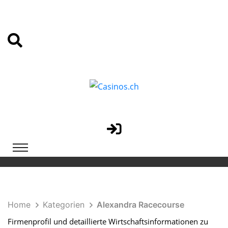
Home
Kategorien
Alexandra Racecourse
Firmenprofil und detaillierte Wirtschaftsinformationen zu