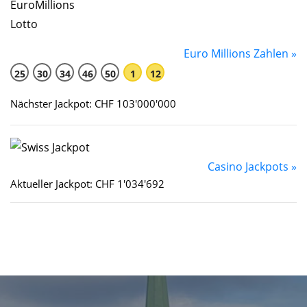
Euro Millions Zahlen »
25
30
34
46
50
1
12
Nächster Jackpot: CHF 103'000'000
Casino Jackpots »
Aktueller Jackpot: CHF 1'034'692