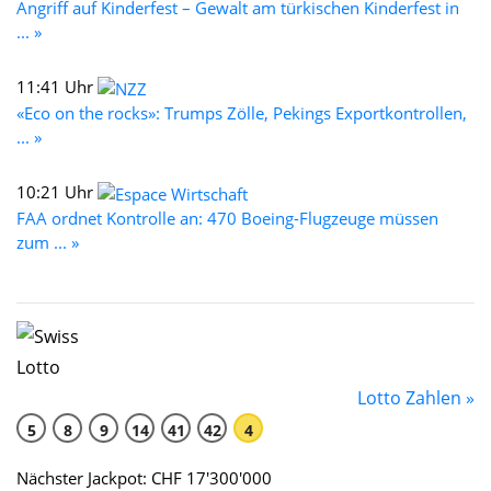
Angriff auf Kinderfest – Gewalt am türkischen Kinderfest in
... »
11:41 Uhr
«Eco on the rocks»: Trumps Zölle, Pekings Exportkontrollen,
... »
10:21 Uhr
FAA ordnet Kontrolle an: 470 Boeing-Flugzeuge müssen
zum ... »
Lotto Zahlen »
5
8
9
14
41
42
4
Nächster Jackpot: CHF 17'300'000