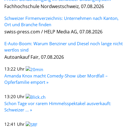
Fachhochschule Nordwestschweiz, 07.08.2026
Schweizer Firmenverzeichnis: Unternehmen nach Kanton,
Ort und Branche finden
swiss-press.com / HELP Media AG, 07.08.2026
E-Auto-Boom: Warum Benziner und Diesel noch lange nicht
wertlos sind
Autoankauf Fair, 07.08.2026
13:22 Uhr
Amanda Knox macht Comedy-Show über Mordfall –
Opferfamilie empört »
13:20 Uhr
Schon Tage vor rarem Himmelsspektakel ausverkauft:
Schweizer ... »
12:41 Uhr