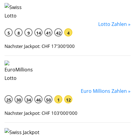
Lotto Zahlen »
5
8
9
14
41
42
4
Nächster Jackpot: CHF 17'300'000
Euro Millions Zahlen »
25
30
34
46
50
1
12
Nächster Jackpot: CHF 103'000'000