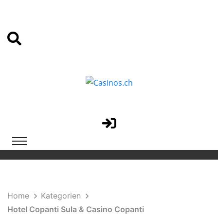
Home
Kategorien
Hotel Copanti Sula & Casino Copanti