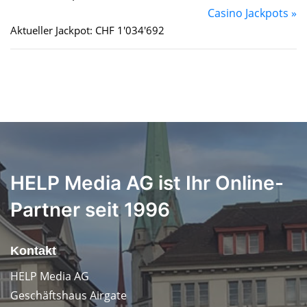
Casino Jackpots »
Aktueller Jackpot: CHF 1'034'692
HELP Media AG ist Ihr Online-
Partner seit 1996
Kontakt
HELP Media AG
Geschäftshaus Airgate