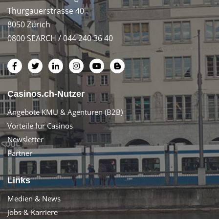
Thurgauerstrasse 40
8050 Zürich
0800 SEARCH / 044 240 36 40
Casinos.ch-Nutzer
Angebote KMU & Agenturen (B2B)
Vorteile für Casinos
Newsletter
Partner
Links
Medien & News
Jobs & Karriere