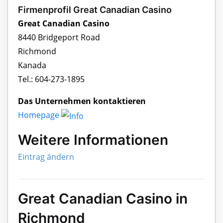
Firmenprofil Great Canadian Casino
Great Canadian Casino
8440 Bridgeport Road
Richmond
Kanada
Tel.: 604-273-1895
Das Unternehmen kontaktieren
Homepage
Weitere Informationen
Eintrag ändern
Great Canadian Casino in
Richmond