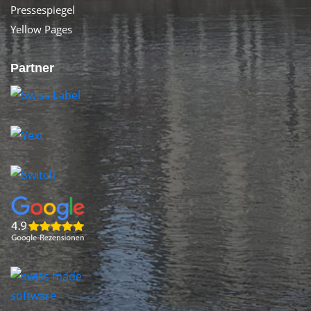
Pressespiegel
Yellow Pages
Partner