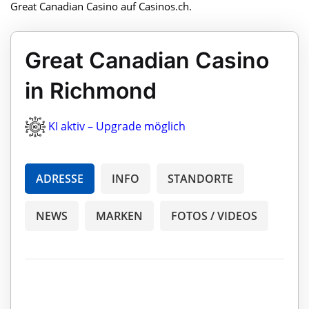
Great Canadian Casino auf Casinos.ch.
Great Canadian Casino
in Richmond
KI aktiv – Upgrade möglich
ADRESSE
INFO
STANDORTE
NEWS
MARKEN
FOTOS / VIDEOS