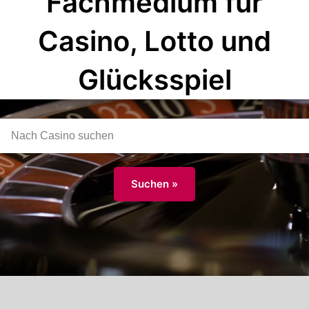
Fachmedium für
Casino, Lotto und
Glücksspiel