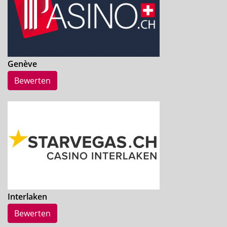
Genève
Bewerten
Interlaken
Bewerten