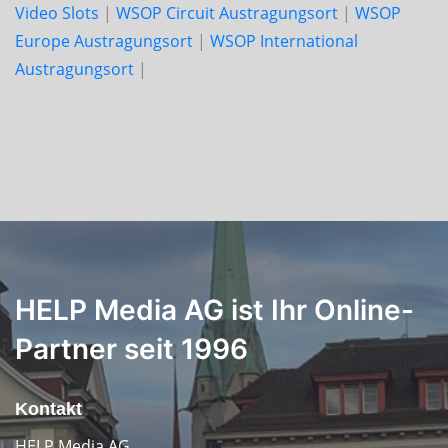
Video Slots
|
WSOP Circuit Austragungsort
|
WSOP
Europe Austragungsort
|
WSOP International
Austragungsort
|
HELP Media AG ist Ihr Online-
Partner seit 1996
Kontakt
HELP Media AG