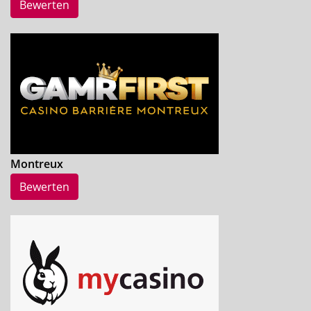
Bewerten
Montreux
Bewerten