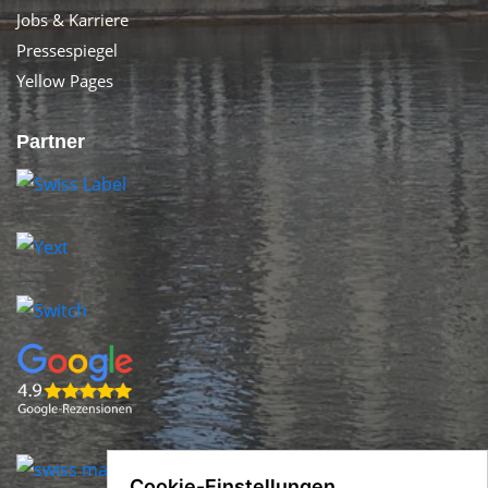
Jobs & Karriere
Pressespiegel
Yellow Pages
Partner
Cookie-Einstellungen