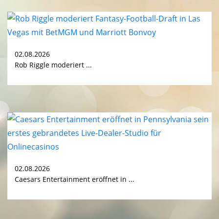
02.08.2026
Rob Riggle moderiert ...
02.08.2026
Caesars Entertainment eröffnet in ...