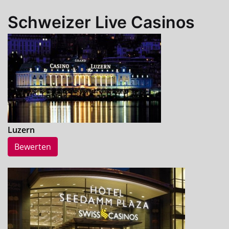
Schweizer Live Casinos
Luzern
Bewerten