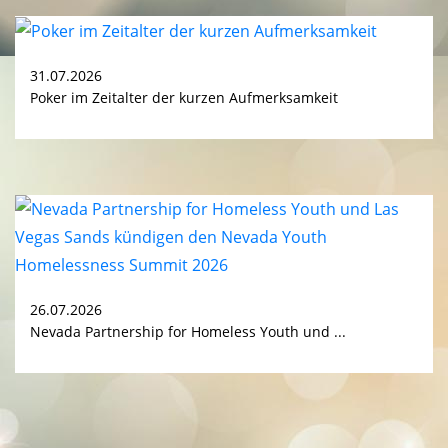
31.07.2026
Poker im Zeitalter der kurzen Aufmerksamkeit
26.07.2026
Nevada Partnership for Homeless Youth und ...