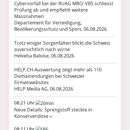
Cybervorfall bei der RUAG MRO: VBS schliesst
Prüfung ab und empfiehlt weitere
Massnahmen
Departement für Verteidigung,
Bevölkerungsschutz und Sport, 06.08.2026
Trotz einiger Sorgenfalten blickt die Schweiz
zuversichtlich nach vorne
Helvetia Baloise, 06.08.2026
HELP.CH-Auswertung zeigt mehr als 110
Domainendungen bei Schweizer
Firmenwebsites
HELP Media AG, 06.08.2026
08:21 Uhr
Neue Details: Sprengstoff steckte in
Konservendose »
08:11 Uhr