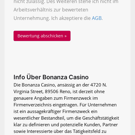
nicht zulässig. Des Weiteren stehe ich nicht im
Arbeitsverhältnis zur bewerteten
Unternehmung. Ich akzeptiere die
AGB
.
Info Über Bonanza Casino
Die Bonanza Casino, ansässig an der 4720 N.
Virginia Street, 89506 Reno, ist derzeit ohne
genauere Angaben zum Firmenzweck im
Firmenverzeichnis eingetragen. Für Unternehmen
ist ein aussagekräftiger Firmenzweck ein
wesentlicher Bestandteil, um die Geschäftstätigkeit
klar zu definieren und potenzielle Kunden, Partner
sowie Interessierte über das Tätigkeitsfeld zu