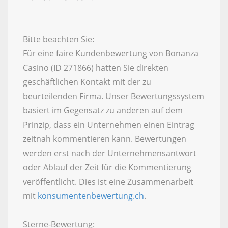
Bitte beachten Sie:
Für eine faire Kundenbewertung von Bonanza
Casino (ID 271866) hatten Sie direkten
geschäftlichen Kontakt mit der zu
beurteilenden Firma. Unser Bewertungssystem
basiert im Gegensatz zu anderen auf dem
Prinzip, dass ein Unternehmen einen Eintrag
zeitnah kommentieren kann. Bewertungen
werden erst nach der Unternehmensantwort
oder Ablauf der Zeit für die Kommentierung
veröffentlicht. Dies ist eine Zusammenarbeit
mit
konsumentenbewertung.ch
.
Sterne-Bewertung: