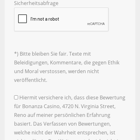
Sicherheitsabfrage
*) Bitte bleiben Sie fair. Texte mit
Beleidigungen, Kommentare, die gegen Ethik
und Moral verstossen, werden nicht
veröffentlicht.
Hiermit versichere ich, dass diese Bewertung
für Bonanza Casino, 4720 N. Virginia Street,
Reno auf meiner persönlichen Erfahrung
basiert. Das Verfassen von Bewertungen,
welche nicht der Wahrheit entsprechen, ist