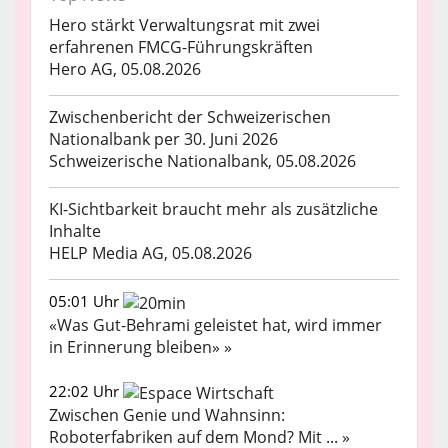
Hero stärkt Verwaltungsrat mit zwei
erfahrenen FMCG-Führungskräften
Hero AG, 05.08.2026
Zwischenbericht der Schweizerischen
Nationalbank per 30. Juni 2026
Schweizerische Nationalbank, 05.08.2026
KI-Sichtbarkeit braucht mehr als zusätzliche
Inhalte
HELP Media AG, 05.08.2026
05:01 Uhr
«Was Gut-Behrami geleistet hat, wird immer
in Erinnerung bleiben» »
22:02 Uhr
Zwischen Genie und Wahnsinn:
Roboterfabriken auf dem Mond? Mit ... »