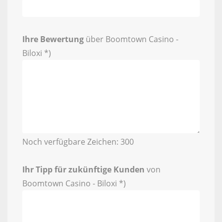
Ihre Bewertung
über Boomtown Casino -
Biloxi *)
Noch verfügbare Zeichen:
300
Ihr Tipp für zukünftige Kunden
von
Boomtown Casino - Biloxi *)