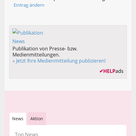
Eintrag ändern
Publikation von Presse- bzw.
Medienmitteilungen.
» Jetzt Ihre Medienmitteilung publizieren!
✔
HELP
ads
News
Aktion
Top News