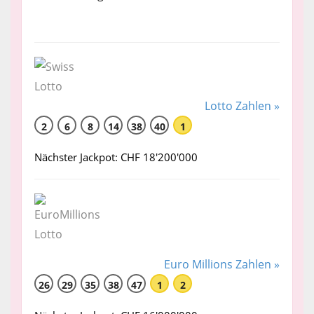
Lotto Zahlen »
2
6
8
14
38
40
1
Nächster Jackpot: CHF 18'200'000
Euro Millions Zahlen »
26
29
35
38
47
1
2