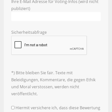
Ihre E-Mail Adresse für Voting-Infos (wird nicht
publiziert)
Sicherheitsabfrage
*) Bitte bleiben Sie fair. Texte mit
Beleidigungen, Kommentare, die gegen Ethik
und Moral verstossen, werden nicht
veröffentlicht.
Hiermit versichere ich, dass diese Bewertung