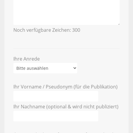
Noch verfügbare Zeichen:
300
Ihre Anrede
Ihr Vorname / Pseudonym (für die Publikation)
Ihr Nachname (optional & wird nicht publiziert)