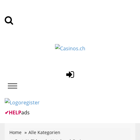
✔
HELP
ads
Home
Alle Kategorien