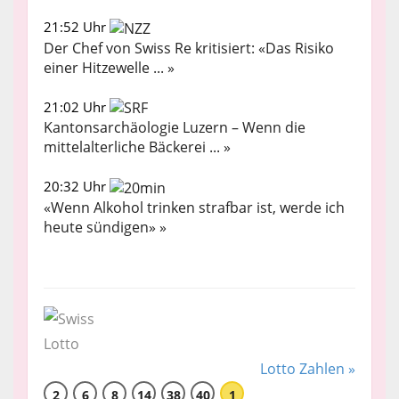
21:52 Uhr
Der Chef von Swiss Re kritisiert: «Das Risiko
einer Hitzewelle ... »
21:02 Uhr
Kantonsarchäologie Luzern – Wenn die
mittelalterliche Bäckerei ... »
20:32 Uhr
«Wenn Alkohol trinken strafbar ist, werde ich
heute sündigen» »
Lotto Zahlen »
2
6
8
14
38
40
1