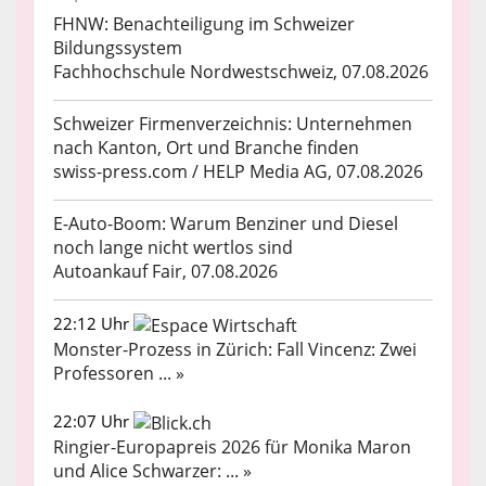
FHNW: Benachteiligung im Schweizer
Bildungssystem
Fachhochschule Nordwestschweiz, 07.08.2026
Schweizer Firmenverzeichnis: Unternehmen
nach Kanton, Ort und Branche finden
swiss-press.com / HELP Media AG, 07.08.2026
E-Auto-Boom: Warum Benziner und Diesel
noch lange nicht wertlos sind
Autoankauf Fair, 07.08.2026
22:12 Uhr
Monster-Prozess in Zürich: Fall Vincenz: Zwei
Professoren ... »
22:07 Uhr
Ringier-Europapreis 2026 für Monika Maron
und Alice Schwarzer: ... »