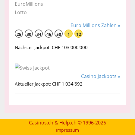
Euro Millions Zahlen »
25
30
34
46
50
1
12
Nächster Jackpot: CHF 103'000'000
Casino Jackpots »
Aktueller Jackpot: CHF 1'034'692
Casinos.ch & Help.ch © 1996-2026
Impressum