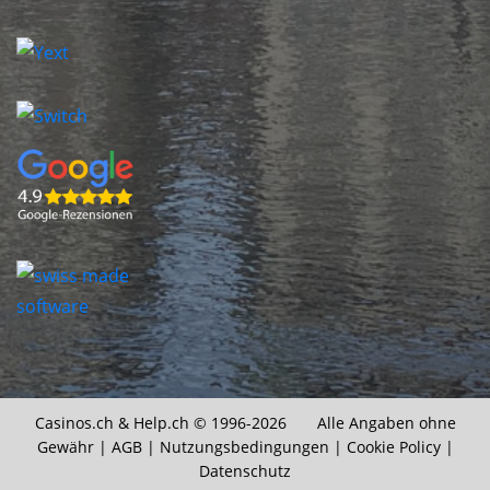
Casinos.ch &
Help.ch
© 1996-2026 Alle Angaben ohne
Gewähr |
AGB
|
Nutzungsbedingungen
|
Cookie Policy
|
Datenschutz