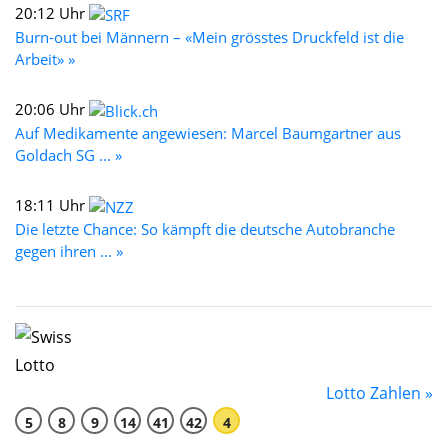
20:12 Uhr
Burn-out bei Männern – «Mein grösstes Druckfeld ist die
Arbeit» »
20:06 Uhr
Auf Medikamente angewiesen: Marcel Baumgartner aus
Goldach SG ... »
18:11 Uhr
Die letzte Chance: So kämpft die deutsche Autobranche
gegen ihren ... »
Lotto Zahlen »
5
8
9
14
41
42
4