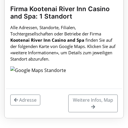
Firma Kootenai River Inn Casino
and Spa: 1 Standort
Alle Adressen, Standorte, Filialen,
Tochtergesellschaften oder Betriebe der Firma
Kootenai River Inn Casino and Spa
finden Sie auf
der folgenden Karte von Google Maps. Klicken Sie auf
«weitere Informationen», um Details zum jeweiligen
Standort abzurufen.
Adresse
Weitere Infos, Map