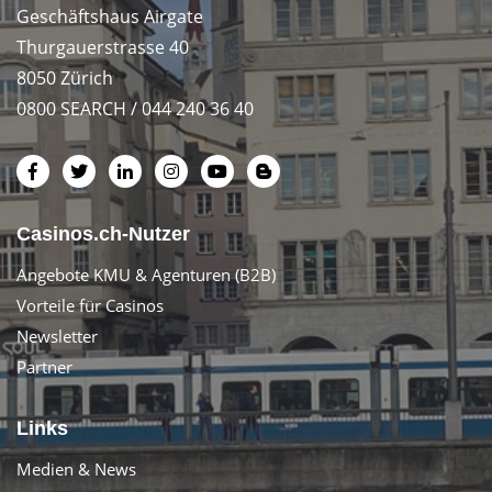
Geschäftshaus Airgate
Thurgauerstrasse 40
8050 Zürich
0800 SEARCH / 044 240 36 40
Casinos.ch-Nutzer
Angebote KMU & Agenturen (B2B)
Vorteile für Casinos
Newsletter
Partner
Links
Medien & News